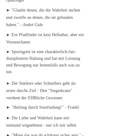
Qualtinger
► "Glaube denen, die die Wahrheit suchen
und zweifle an denen, die sie gefunden
haben." - André Gide
► Ein Pfadfinder ist kein Hellseher, aber ein
Vorausschauer.
► Sportsgeist ist eine charakterlich-fair-
disziplinierte Haltung und hat mit Leistung
und Bewegung nur bestenfalls auch was zu
tun.
► Der Stärkere oder Schnellere geht als
erster durchs Ziel - Den "Siegeskranz"
verdient der EHRliche Gewinner.
► "Heilung durch Sinnfindung!" - Frankl
► Die Liebe und Wahrheit kann mir
niemand wegnehmen - nur ich mir selbst.
► "Möge das was du schätzest sicher sein." -