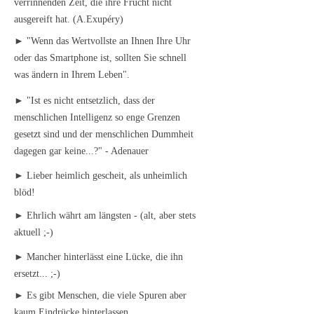
verrinnenden Zeit, die ihre Frucht nicht
ausgereift hat. (A.Exupéry)
► "Wenn das Wertvollste an Ihnen Ihre Uhr
oder das Smartphone ist, sollten Sie schnell
was ändern in Ihrem Leben".
► "Ist es nicht entsetzlich, dass der
menschlichen Intelligenz so enge Grenzen
gesetzt sind und der menschlichen Dummheit
dagegen gar keine...?" - Adenauer
► Lieber heimlich gescheit, als unheimlich
blöd!
► Ehrlich währt am längsten - (alt, aber stets
aktuell ;-)
► Mancher hinterlässt eine Lücke, die ihn
ersetzt... ;-)
► Es gibt Menschen, die viele Spuren aber
kaum Eindrücke hinterlassen.