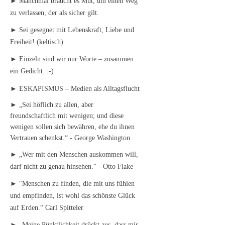
► Manchmal braucht es Mut, um einen Weg
zu verlassen, der als sicher gilt.
► Sei gesegnet mit Lebenskraft, Liebe und
Freiheit! (keltisch)
► Einzeln sind wir nur Worte – zusammen
ein Gedicht. :-)
► ESKAPISMUS – Medien als Alltagsflucht
► „Sei höflich zu allen, aber
freundschaftlich mit wenigen; und diese
wenigen sollen sich bewähren, ehe du ihnen
Vertrauen schenkst.“ - George Washington
► „Wer mit den Menschen auskommen will,
darf nicht zu genau hinsehen.“ - Otto Flake
► "Menschen zu finden, die mit uns fühlen
und empfinden, ist wohl das schönste Glück
auf Erden.“ Carl Spitteler
► „Meine Pünktlichkeit drückt aus, dass mir