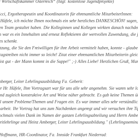
r Wirtschaftskammer Österreich“ (bzgl. kostenlose Jugendprojekte)
cci, Ergotherapeutin und Koordinatorin für ehrenamtliche MitarbeiterInnen:
 Häfele, ich möchte Ihnen nochmals ein sehr herzliches DANKESCHÖN! sagen, f
en Team gestaltet haben. Die Kolleginnen und Kollegen wirkten danach nachden
n war es ein Innehalten und erneut Reflektieren der wertvollen Zuwendung, di
es schenkt.
zung, die Sie den Freiwilligen für ihre Arbeit vermittelt haben, konnte - glaube
tagstreiben nicht immer so leicht! Zitat einer ehrenamtlichen Mitarbeiterin gle
t gut - der Mann kommt in die Suppe!" ;-) Alles Liebe! Herzlichen Gruß, Mari
berger, Leiter Lehrlingsausbildung Fa. Geberit:
r Hr. Häfele, Ihre Vortragsart war für uns alle sehr angenehm. Sie waren sehr 
und zugleich konstruktive Art und Weise näher gebracht. Es gab keine Themen üb
ll unsere Probleme/Themen und Fragen ein. Es war immer alles sehr verständlich
arbeit. Ihr Vortrag hat uns zum Nachdenken angeregt und wir versuchen ihre T
ochmals vielen Dank im Namen der ganzen Lehrlingsabteilung und Herrn Amber
itlehrlinge und Heinz Amberger, Leiter Lehrlingsausbildung." (Lehrlingssemin
 Hoffmann, HR-Coordinator, Fa. Innside Frankfurt Niederrad: