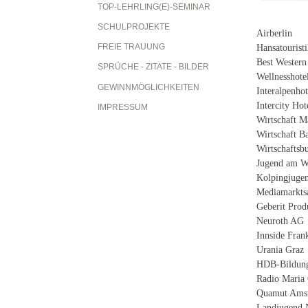
TOP-LEHRLING(E)-SEMINAR
SCHULPROJEKTE
Airberlin
FREIE TRAUUNG
Hansatourist
Best Western
SPRÜCHE - ZITATE - BILDER
Wellnesshote
GEWINNMÖGLICHKEITEN
Interalpenhot
Intercity Ho
IMPRESSUM
Wirtschaft M
Wirtschaft B
Wirtschaftsb
Jugend am W
Kolpingjuge
Mediamarkts
Geberit Pro
Neuroth AG
Innside Fran
Urania Graz
HDB-Bildung
Radio Maria 
Quamut Amst
Landjugend