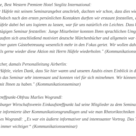
le, Best Western Premiere Hotel Steglitz International:
 Häfele mit seinem Seminarangebot anschrieb, dachten wir schon, dass dies wie
Jedoch nach den ersten persönlichen Kontakten durften wir erstaunt feststellen, 
fele dabei bei uns logieren zu lassen, war für uns natürlich ein Leichtes. Dass 
tägigen Seminar feststellen: Junge Mitarbeiter konnten Ihren sprachlichen Umg
kauften sich anschließend motiviert deutsche Märchenbücher und allgemein war e
einer guten Gästebetreuung wesentlich mehr in den Fokus geriet. Wir wollen d
alls gerne wieder diese Aktion mit Herrn Häfele wiederholen." (Kommunikations
cher, damals Personalleitung Airberlin:
Häfele, vielen Dank, dass Sie hier waren und unseren Azubis einen Einblick in 
n das Seminar sehr interessant und konnten viel für sich mitnehmen. Wir können
mit Ihnen zu haben." (Kommunikationsseminar)
treffpunkt-Obfrau Marlies Wograndl:
burger Wirtschaftsverein Einkaufstreffpunkt lud seine Mitglieder zu dem Semin
e informierte über Kommunikationsgrundlagen und wie man Rhetoriktechniken le
es Wograndl: „Es war ein äußerst informativer und interessanter Vortrag. Da
immer wichtiger.“ (Kommunikationsseminar)