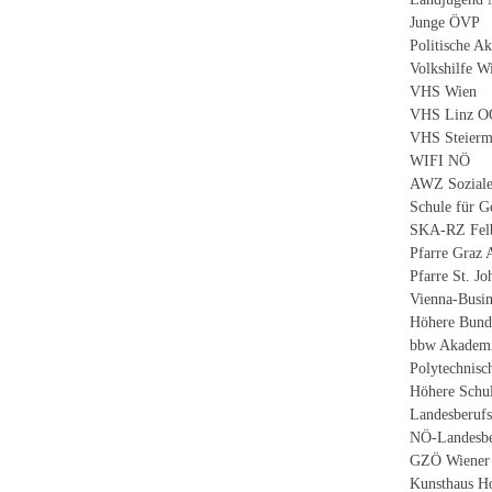
Junge ÖVP
Politische 
Volkshilfe W
VHS Wien
VHS Linz O
VHS Steierm
WIFI NÖ
AWZ Sozial
Schule für G
SKA-RZ Felbr
Pfarre Graz 
Pfarre St. J
Vienna-Busin
Höhere Bunde
bbw Akademie
Polytechnisc
Höhere Schul
Landesberufs
NÖ-Landesbe
GZÖ Wiener 
Kunsthaus H