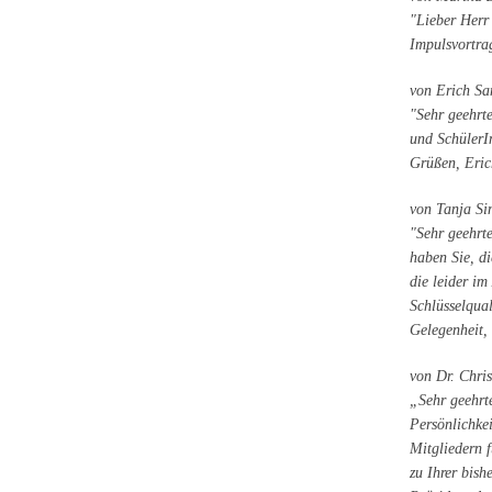
"Lieber Herr
Impulsvortra
von Erich San
"Sehr geehrt
und SchülerI
Grüßen, Eric
von Tanja Si
"Sehr geehrte
haben Sie, di
die leider im
Schlüsselqual
Gelegenheit,
von Dr. Chris
„Sehr geehrt
Persönlichke
Mitgliedern f
zu Ihrer bish