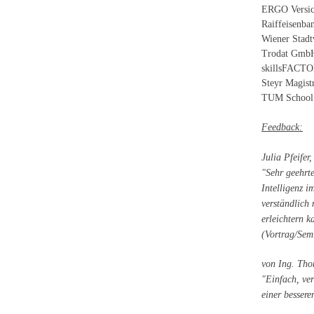
ERGO Versic
Raiffeisenba
Wiener Stadt
Trodat GmbH,
skillsFACTOR
Steyr Magistr
TUM School 
Feedback:
Julia Pfeife
"Sehr geehrt
Intelligenz i
verständlich 
erleichtern 
(Vortrag/Sem
von Ing. Tho
"Einfach, ver
einer besser