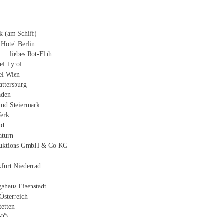
ik (am Schiff)
 Hotel Berlin
l …liebes Rot-Flüh
el Tyrol
tel Wien
attersburg
aden
und Steiermark
erk
nd
aturn
duktions GmbH & Co KG
kfurt Niederrad
shaus Eisenstadt
Österreich
etten
 NÖ