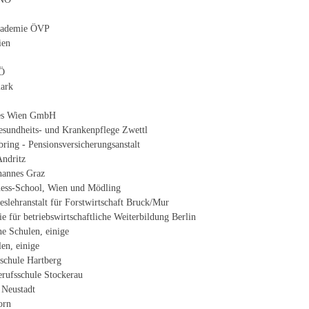
Akademie ÖVP
ien
Ö
ark
es Wien GmbH
esundheits- und Krankenpflege Zwettl
ing - Pensionsversicherungsanstalt
Andritz
ohannes Graz
ess-School, Wien und Mödling
slehranstalt für Forstwirtschaft Bruck/Mur
 für betriebswirtschaftliche Weiterbildung Berlin
he Schulen, einige
en, einige
schule Hartberg
rufsschule Stockerau
Neustadt
orn