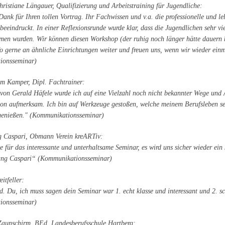
ristiane Längauer, Qualifizierung und Arbeitstraining für Jugendliche:
ank für Ihren tollen Vortrag. Ihr Fachwissen und v.a. die professionelle und l
beeindruckt. In einer Reflexionsrunde wurde klar, dass die Jugendlichen sehr vie
en wurden. Wir können diesen Workshop (der ruhig noch länger hätte dauern 
fo gerne an ähnliche Einrichtungen weiter und freuen uns, wenn wir wieder ei
ionsseminar)
m Kamper, Dipl. Fachtrainer:
von Gerald Häfele wurde ich auf eine Vielzahl noch nicht bekannter Wege und
n aufmerksam. Ich bin auf Werkzeuge gestoßen, welche meinem Berufsleben seh
enießen." (Kommunikationsseminar)
 Caspari, Obmann Verein kreARTiv:
 für das interessante und unterhaltsame Seminar, es wird uns sicher wieder ei
ang Caspari“ (Kommunikationsseminar)
itfeller:
. Du, ich muss sagen dein Seminar war 1. echt klasse und interessant und 2. sc
ionsseminar)
aunschirm, BEd, Landesberufsschule Hartberg: