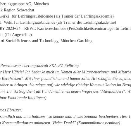
herungsgruppe AG, München
nk Region Schwechat
werke, für Lehrlingsausbildende (als Trainer der Lehrlingsakademie)
 Wels, für Lehrlingsausbildende (als Trainer der Lehrlingsakademie)
Y 2023+24 - REWE Karriereschmiede (Persönlichkeitsseminartage für Lehrli
at (für Angestellte)
of Social Sciences and Technology, München-Garching
r, Pensionsversicherungsanstalt SKA-RZ Felbring:
er Herr Häfele! Ich bedanke mich im Namen aller Mitarbeiterinnen und Mitarbei
m Berufsleben". Mit Ihrer freundlichen und humorvollen Art schaffen Sie es, di
näher zu bringen. Sie zeigen auf, wie wichtige richtige Kommunikation im Beruf
kann. Ihr Vortrag dient als Fundament eines neuen Weges des "Miteinanders". W
inar Emotionale Intelligenz)
mas Ebruster:
ständlich und unterhaltsam - so könnte man dieses Seminar beschreiben. Herr Hä
en Kommunikation zu animieren. Vielen Dank!" (Kommunikationsseminar)