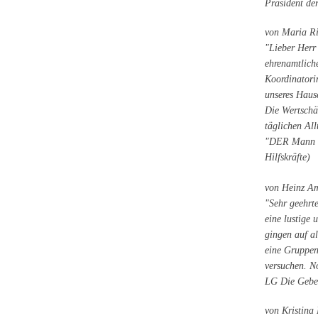
Präsident de
von Maria Ri
"Lieber Herr
ehrenamtlich
Koordinatori
unseres Haus
Die Wertschät
täglichen All
"DER Mann is
Hilfskräfte)
von Heinz Am
"Sehr geehrte
eine lustige 
gingen auf a
eine Gruppen
versuchen. N
LG Die Geber
von Kristina