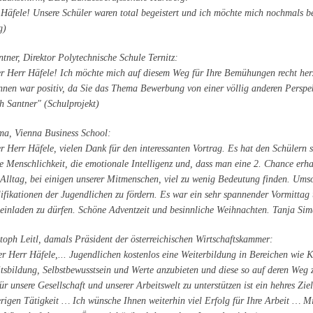
 Häfele! Unsere Schüler waren total begeistert und ich möchte mich nochmals be
g)
tner, Direktor Polytechnische Schule Ternitz:
er Herr Häfele! Ich möchte mich auf diesem Weg für Ihre Bemühungen recht he
nnen war positiv, da Sie das Thema Bewerbung von einer völlig anderen Perspek
h Santner" (Schulprojekt)
ma, Vienna Business School:
r Herr Häfele, vielen Dank für den interessanten Vortrag. Es hat den Schülern 
e Menschlichkeit, die emotionale Intelligenz und, dass man eine 2. Chance erh
 Alltag, bei einigen unserer Mitmenschen, viel zu wenig Bedeutung finden. Umso 
ifikationen der Jugendlichen zu fördern. Es war ein sehr spannender Vormittag 
 einladen zu dürfen. Schöne Adventzeit und besinnliche Weihnachten. Tanja Sim
toph Leitl, damals Präsident der österreichischen Wirtschaftskammer:
er Herr Häfele,... Jugendlichen kostenlos eine Weiterbildung in Bereichen wie
itsbildung, Selbstbewusstsein und Werte anzubieten und diese so auf deren Weg 
ür unsere Gesellschaft und unserer Arbeitswelt zu unterstützen ist ein hehres Zie
erigen Tätigkeit … Ich wünsche Ihnen weiterhin viel Erfolg für Ihre Arbeit … Mi