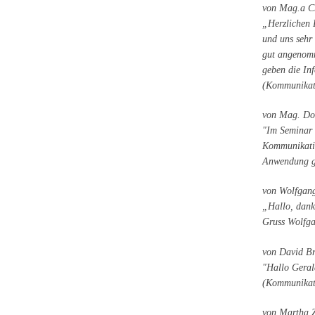
von Mag.a Ch
„Herzlichen D
und uns sehr 
gut angenomm
geben die In
(Kommunikat
von Mag. Do
"Im Seminar 
Kommunikatio
Anwendung g
von Wolfgang
„Hallo, danke
Gruss Wolfg
von David Bre
"Hallo Gerald
(Kommunikat
von Martha Z