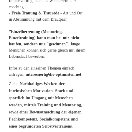
Impulsvortrag, auch als Wanderseminar/-
coaching
-
Freie Trauung & Traurede
- Art und Ort
in Abstimmung mit dem Brautpaar
*Einzelbetreuung (Mentoring,
Einzeltraining) kann man bei mir nicht
kaufen, sondern nur "gewinnen".
Junge
Menschen können sich gerne gleich mit ihrem
Lebenslauf bewerben.
Infos zu den einzelnen Themen einfach
anfragen:
interessiert@die-optimisten.net
Ziele:
Nachhaltiges Wecken der
Intrinsischen Motivation.
Stark und
sportlich im Umgang mit Menschen
werden, mittels Training und Mentoring,
sowie einer Bewusstmachung der eigenen
Fachkompetenz, Sozialkompetenz und
eines begründeten Selbstvertrauens.