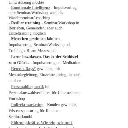
Unterstützung möchte
-
Emotionale Intelligenz
- Impulsvortrag
oder Seminar/Workshop, auch als
Wanderseminar/-coaching
- Resilienztraining
- Seminar/Workshop in
Betrieben, Gemeinden, aber auch
Einzeltraining möglich
-
Menschen gewinnen können
-
Impulsvortrag, Seminar/Workshop od.
Training z.B. am Messestand
-
Lerne loszulassen. Das ist der Schlüssel
zum Glück.
- Impulsvortrag od. Meditation
-
Retreat-Days*
gewinnen, mit
Mentorbegleitung, Einzelmentoring, in- und
outdoor
-
Personaldiagnostik
im
Personalauswahlverfahren für Unternehmen -
Workshop
-
Indirektmarketing
- Kunden gewinnen,
Wissenssponsoring für Kunden -
Seminarkombi
-
Führungskräfte. Wie sein, wie tun?
-